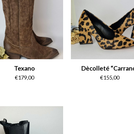
Texano
Dècolleté “Carran
€
179,00
€
155,00