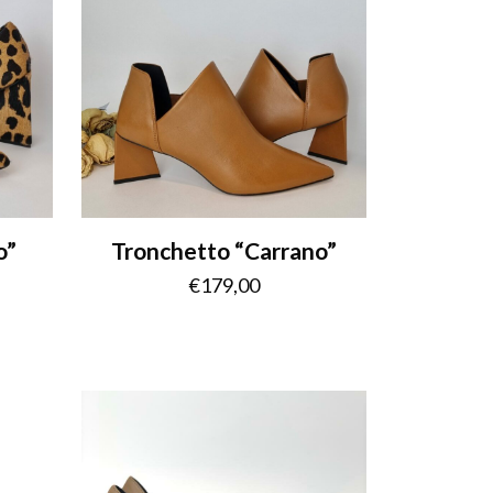
o”
Tronchetto “Carrano”
€
179,00