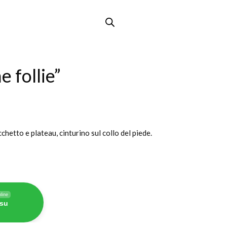
 follie”
chetto e plateau, cinturino sul collo del piede.
line
 su