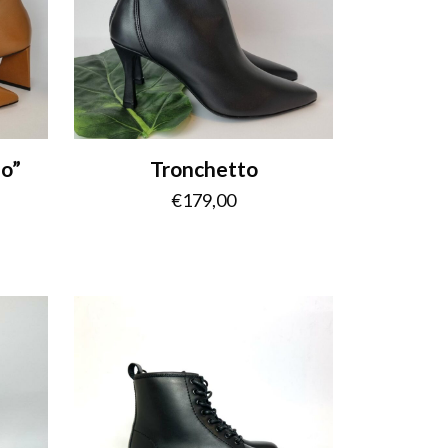
no”
Tronchetto
€
179,00