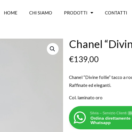
HOME
CHI SIAMO
PRODOTTI
CONTATTI
Chanel “Divine
€
139,00
Chanel “Divine follie” tacco a roc
Raffinate ed eleganti.
Col. laminato oro
Silvia – Servizio Clienti
On
Ordina direttamente
Whatsapp