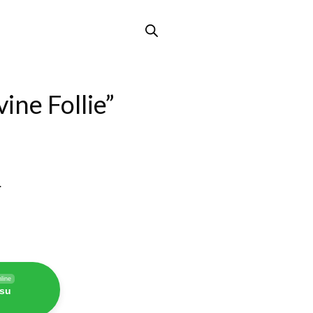
ine Follie”
.
line
 su