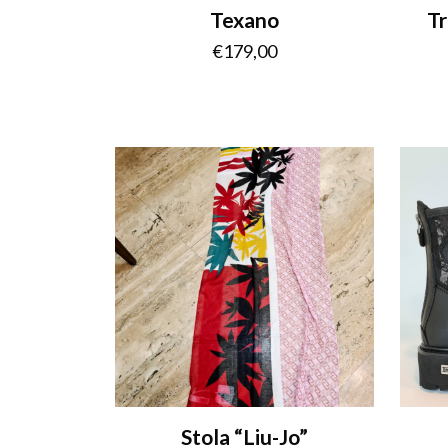
Texano
Tr
€
179,00
Stola “Liu-Jo”