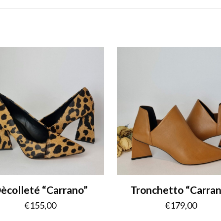
ècolleté “Carrano”
Tronchetto “Carra
€
155,00
€
179,00