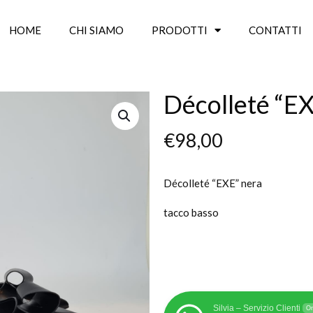
HOME
CHI SIAMO
PRODOTTI
CONTATTI
Décolleté “E
€
98,00
Décolleté “EXE” nera
tacco basso
Silvia – Servizio Clienti
On