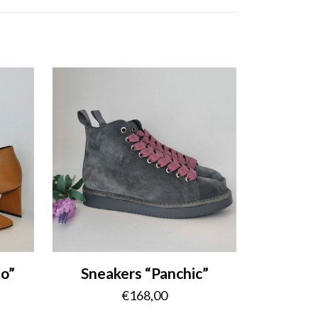
no”
Sneakers “Panchic”
€
168,00