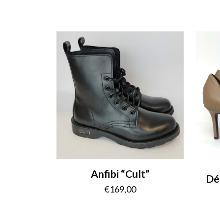
Anfibi “Cult”
Dé
€
169,00