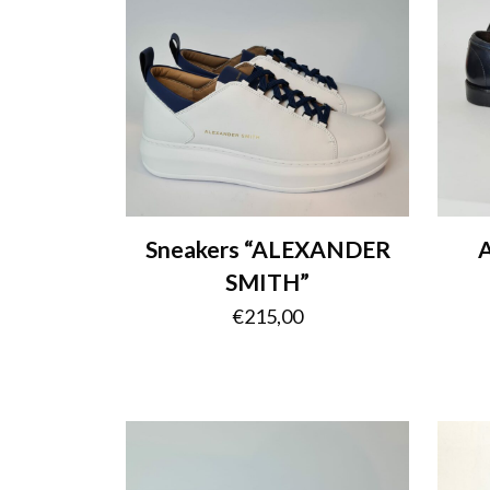
Sneakers “ALEXANDER
A
SMITH”
€
215,00