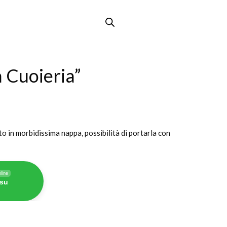
 Cuoieria”
o in morbidissima nappa, possibilità di portarla con
line
 su