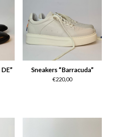
O DE”
Sneakers “Barracuda”
€
220,00