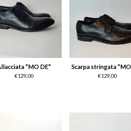
llacciata “MO DE”
Scarpa stringata “M
€
129,00
€
129,00