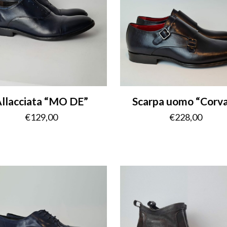
llacciata “MO DE”
Scarpa uomo “Corva
€
129,00
€
228,00