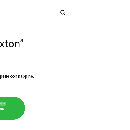
xton”
pelle con nappine.
line
 su