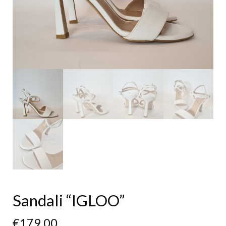
Sandali “IGLOO”
€
179,00