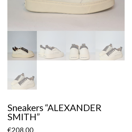
Sneakers “ALEXANDER
SMITH”
€
208,00