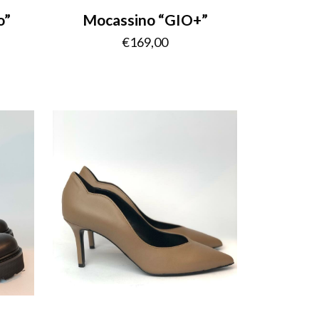
o”
Mocassino “GIO+”
€
169,00