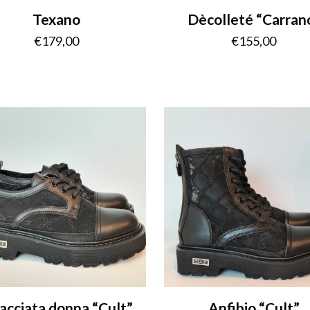
Texano
Dècolleté “Carran
€
179,00
€
155,00
lacciata donna “Cult”
Anfibio “Cult”