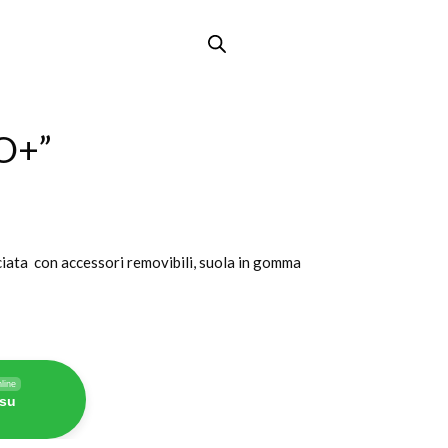
O+”
cciata con accessori removibili, suola in gomma
line
 su