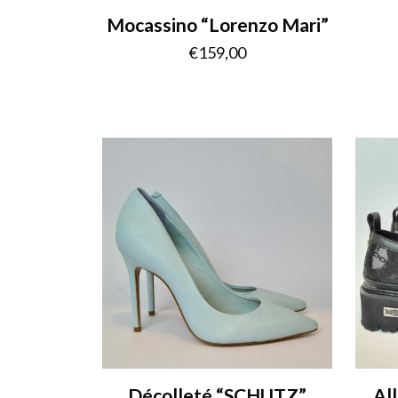
Mocassino “Lorenzo Mari”
€
159,00
Décolleté “SCHUTZ”
Al