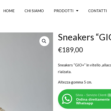
HOME
CHI SIAMO
PRODOTTI
CONTATTI
Sneakers “GI
€
189,00
Sneakers “GIO+” in vitello ,alla
rialzata.
Altezza gomma 5 cm.
Silvia – Servizio Clienti
On
Ordina direttamente
Whatsapp