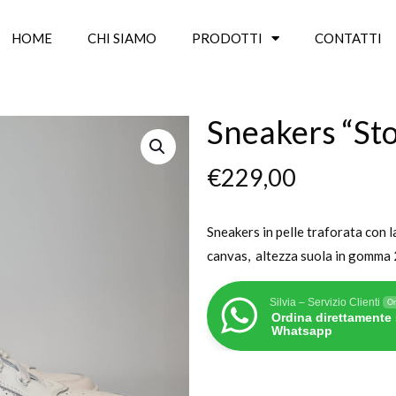
HOME
CHI SIAMO
PRODOTTI
CONTATTI
Sneakers “St
€
229,00
Sneakers in pelle traforata con la
canvas, altezza suola in gomma 
Silvia – Servizio Clienti
On
Ordina direttamente
Whatsapp