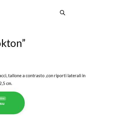
okton”
cci, tallone a contrasto ,con riporti laterali in
2,5 cm.
line
 su