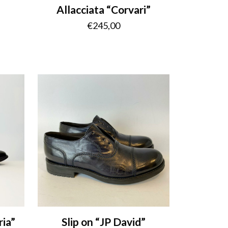
Allacciata “Corvari”
€
245,00
ria”
Slip on “JP David”