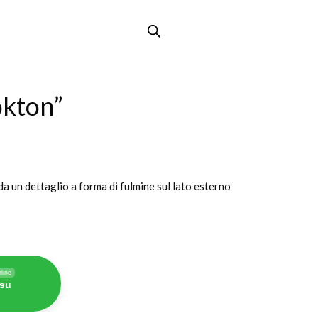
okton”
da un dettaglio a forma di fulmine sul lato esterno
line
 su