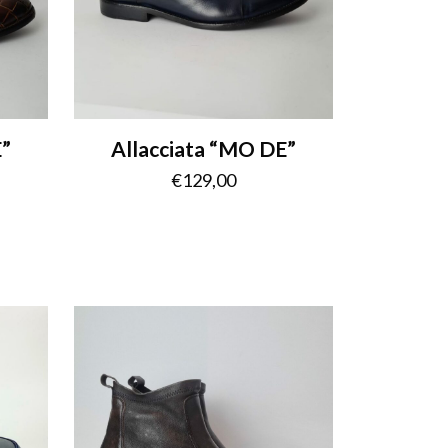
E”
Allacciata “MO DE”
€
129,00