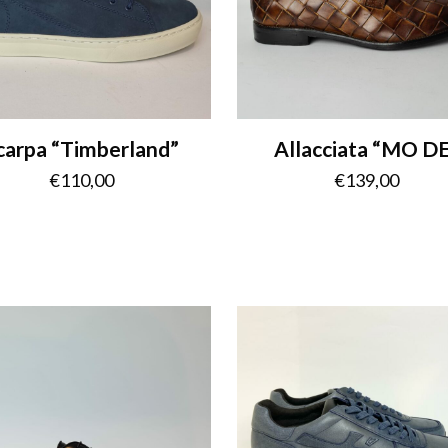
carpa “Timberland”
Allacciata “MO D
€
110,00
€
139,00