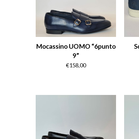
Mocassino UOMO “6punto
S
9”
€
158,00