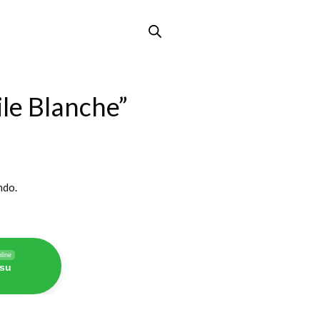
le Blanche”
ndo.
line
 su