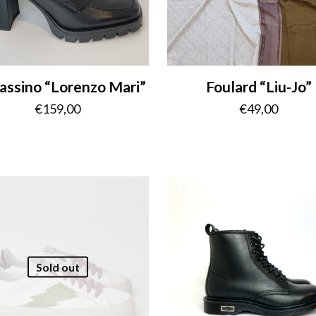
ssino “Lorenzo Mari”
Foulard “Liu-Jo”
€
159,00
€
49,00
Sold out