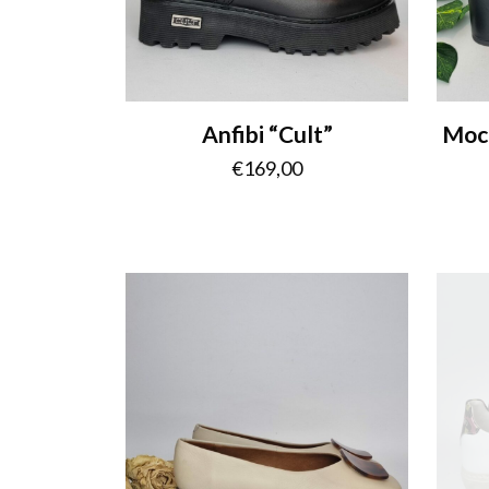
Anfibi “Cult”
Moca
€
169,00