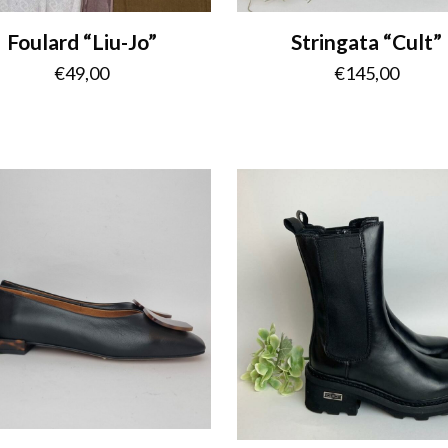
Foulard “Liu-Jo”
Stringata “Cult”
€
49,00
€
145,00