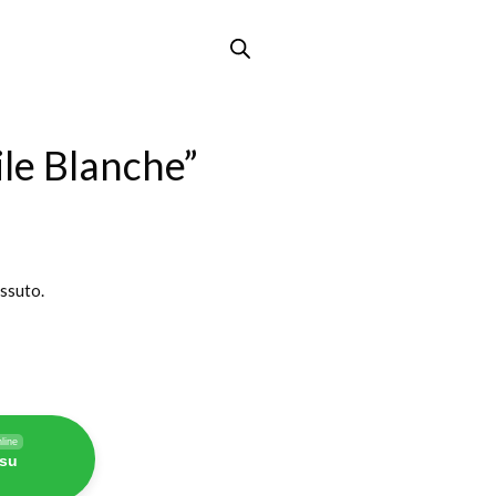
le Blanche”
essuto.
line
 su