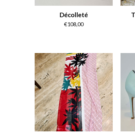
Décolleté
T
€
108,00