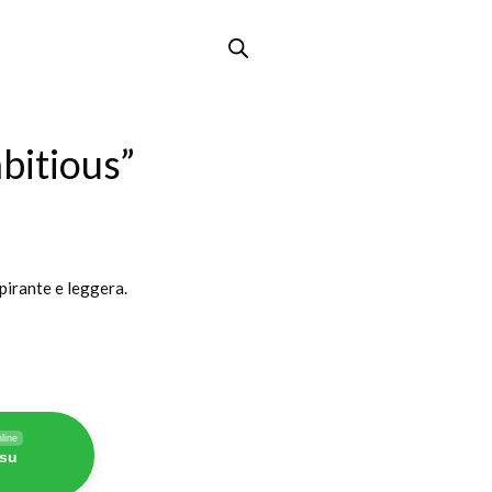
bitious”
pirante e leggera.
line
 su