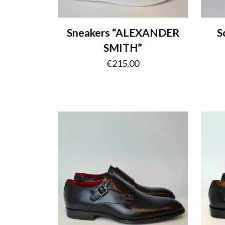
Sneakers “ALEXANDER
S
SMITH”
€
215,00